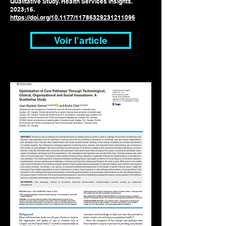
Qualitative Study. Health Services Insights.
2023;16.
https://doi.org/10.1177/11786329231211096
Voir l'article