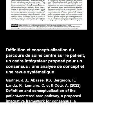
Définition et conceptualisation du
parcours de soins centré sur le patient,
un cadre intégrateur proposé pour un
consensus : une analyse de concept et
une revue systématique
Gartner, J.B., Abasse, KS, Bergeron, F.,
Landa, P., Lemaire, C. et & Côté, A. (2022).
Definition and conceptualization of the
patient-centered care pathway, a proposed
integrative framework for consensus: a
Concept analysis and systematic review.
BMC health services research
, 22(1), 1-24.
https://doi.org/10.1186/s12913-022-07960-0